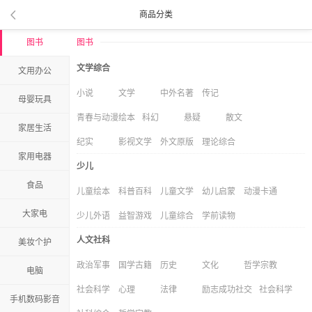
商品分类
图书
图书
文学综合
文用办公
小说
文学
中外名著
传记
母婴玩具
青春与动漫绘本
科幻
悬疑
散文
家居生活
纪实
影视文学
外文原版
理论综合
家用电器
少儿
食品
儿童绘本
科普百科
儿童文学
幼儿启蒙
动漫卡通
大家电
少儿外语
益智游戏
儿童综合
学前读物
人文社科
美妆个护
政治军事
国学古籍
历史
文化
哲学宗教
电脑
社会科学
心理
法律
励志成功社交
社会科学
手机数码影音