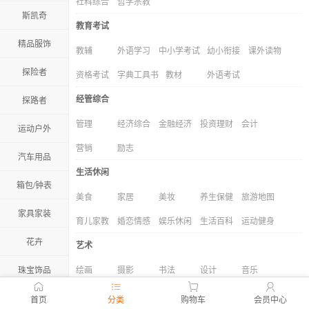
社科综合
哲学宗教
斯凯奇
教育考试
精品服饰
教辅
外语学习
中小学考试
幼小衔接
课外读物
探险者
资格考试
字典工具书
教材
外语考试
经管综合
探路者
管理
经济综合
金融经济
投资理财
会计
运动户外
营销
励志
汽车用品
生活休闲
箱包/钟表
美食
家居
美妆
养生保健
旅游地图
家具家装
育儿家教
婚恋情感
娱乐休闲
生活百科
运动健身
花卉
艺术
珠宝饰品
绘画
摄影
书法
设计
音乐
理论技法
油画
戏曲
民间艺术
更多
教育培训
首页
分类
购物车
会员中心