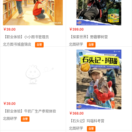
￥39.00
￥399.00
【职业体验】小小图书管理员
【探索世界】野趣攀树营
北方图书城盘锦店
北图研学
自营
自营
￥39.00
【职业体验】牛奶厂生产参观体验
￥368.00
北图研学
自营
【石头记】玛瑙科考营
北图研学
自营