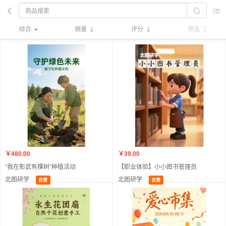
综合
销量
评分
筛选
￥480.00
￥39.00
“我在彰武有棵树”种植活动
【职业体验】小小图书管理员
北图研学
北图研学
自营
自营