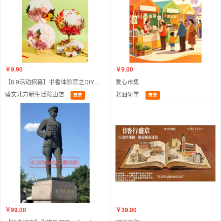
￥9.90
￥9.00
【8.9活动招募】书香体验官之DIY永生花团扇
爱心市集
盛文北方新生活鞍山店
北图研学
自营
自营
￥99.00
￥39.00