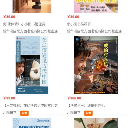
￥39.00
￥39.00
(职业体验）小小图书管理员
小小图书推荐官
新华书店北方图书城有限公司鞍山连
新华书店北方图书城有限公司鞍山连
锁店
锁店
自营
自营
￥99.00
￥388.00
【人文社科】在辽博遇见中国古代史
【博物科考】琥珀时光机
北图研学
北图研学
自营
自营