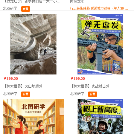
【行走辽宁】张学良旧居一大一小讲解（不含门票）
阅读沈阳
北图研学
行走经街纬路 邂逅城市过往（单人39 ，亲子价一大一小69 ，借阅金卡会员专享价25））
自营
北方图书城铁西新玛特店
自营
￥399.00
￥399.00
【探索世界】火山地质营
【探索世界】实战射击营
北图研学
北图研学
自营
自营