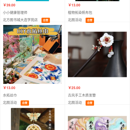
￥39.00
￥13.00
小小健康管理师
植物拓染帆布包
北方图书城大连学苑店
北图活动
自营
自营
￥13.00
￥25.00
水拓丝巾
古风手工木质发簪
北图活动
北图活动
自营
自营