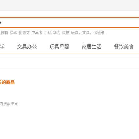
教辅
绘本
优惠券
中高考
手机
华为
蛋糕
玩具，文具，储值卡
学
文具办公
玩具母婴
家居生活
餐饮美食
关的商品
的搜索结果