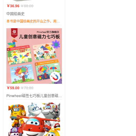
￥36.96
￥88.00
中国绘画史
本书是中国绘画史的开山之作，用简明扼要的文字串连中国历代画史脉络、技法沿革。作者对画派、画家的独到见解可帮助读者快速领悟画作精髓。本书用300余幅高清传世名画再现了中国历代名家画风流派的绘画特点。画作选择与剪裁更是反复斟酌，别具匠心。名画局部放大更方便读者清晰地看到中国绘画的线条、构图与意境之美，能够为读者提供一种富有视觉美感的轻松阅读体验。
￥59.00
￥70.80
Pinwheel磁性七巧板儿童创意磁力贴幼儿园益智几何教具儿童玩具