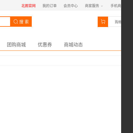
北图官网
我的订单
会员中心
商家服务
手机商城
0
搜 索
购物车
团购商城
优惠券
商城动态