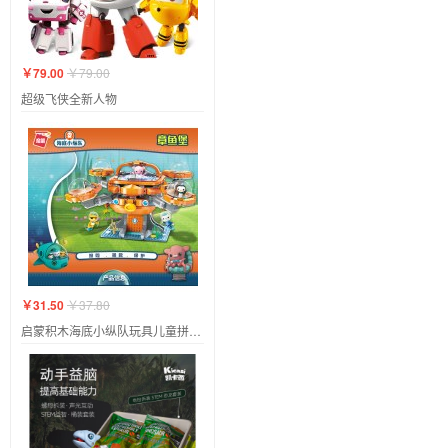
￥79.00
￥79.00
超级飞侠全新人物
￥31.50
￥37.80
启蒙积木海底小纵队玩具儿童拼装章鱼堡男孩拼插鱼艇模型