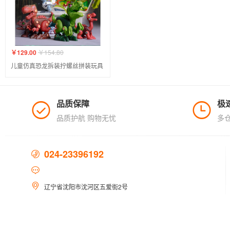
￥129.00
￥154.80
儿童仿真恐龙拆装拧螺丝拼装玩具
品质保障
极
品质护航 购物无忧
多
024-23396192
辽宁省沈阳市沈河区五爱街2号