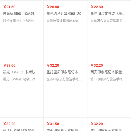
￥21.60
￥28.80
￥22.80
晨光标朗98110函数计算器
晨光语音计算器98120
晨光闭合文具袋（粉色）
晨光标朗98110函数计算器 科学计算机 12位初高中学生考试用
晨光语音计算器98120 财务 办公大号真人发音说话计算机正品
晨光闭合文具袋铅笔盒你瞅啥笔盒款笔袋大容量可爱小清新
￥39.00
￥32.20
￥32.20
晨光（M&G）卡斯波和丽莎笔袋
圣托里尼印象笔记本限量版中国首发
西安印象笔记本限量版中国首发
晨光（M&G）笔袋EVA笔袋3D立体卡斯波和丽莎捏一下退减压防水文具
城市印象旅行旅游手帐本套装手账原创日记本笔记本子记事本文具
城市印象旅行旅游手帐本套装手账复古中国风原创日记本笔记本子记事本文具
￥32.20
￥31.50
￥32.20
丽江印象笔记本限量版中国首发
成都印象笔记本限量版中国首发
厦门印象笔记本限量版中国首发