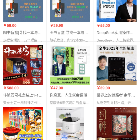
￥59.00
￥29.90
￥55.00
图书盲盒|寻找一本与你灵魂契合的书 正版图书（随机发货4本）
图书盲盒|寻找一本与你灵魂契合的书 正版图书（随机发货2本）
DeepSeek实用操作指南 : 入门、搜索、答疑、写作 李尚龙手把手教你用AI
热爱生活的一万个理由 读点正经书
随机发货，内含2本30~80元/本书籍
DeepSeek，人工智能界的超级英雄、你的专属智能助手，为你开启AI的无限可能！
￥588.00
￥47.00
￥39.00
斗破苍穹礼盒装上1-15册
你愿意，人生就会值得
世界上的迷路者 余华2025新书
天蚕土豆一战封神之作，全网点击破百亿，莫欺少年穷点燃千万书粉青春热血
蔡康永5年沉淀后的温厚之作！
从迷茫到寻找出路，去发现一切生辉的事物