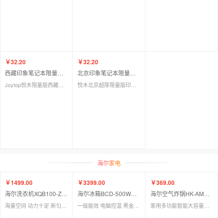
￥32.20
￥32.20
西藏印象笔记本限量版中国首发
北京印象笔记本限量版中国首发
Joytop悦木限量版西藏印象本 新款图画插画礼品笔记本 旅行手账本
悦木北京超厚限量版印象本A5城市插画笔记本纪念手账本套装
海尔家电
￥1499.00
￥3399.00
￥369.00
海尔洗衣机XQB100-Z206
海尔冰箱BCD-500WLLSSEDZJ
海尔空气炸锅HK-AM18A家用多功能智能大容量烤箱18L容量可视窗口
海量空间 动力十足 新匀洗波轮 智能预约 一键操作洗衣
一级能效 电脑控温 黑金净化除菌净味 抗菌面板 智能WIFI互联
家用多功能智能大容量烤箱18L容量可视窗口