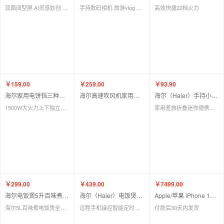
双面阔型屏 AI灵感妙创 小艺伴随式AI 华为大阔折叠手机
手持数码相机 旅游vlog 便携美颜摄像 收
高效快捷22档火力
￥159.00
￥259.00
￥93.90
海尔家用电饼铛三种模式双面煎烤烙饼机 DBC-E30E
海尔高速吹风机家用负离子护发电吹风筒大风量速干HF61（弦乐白）
海尔（Haier）手持小型挂烫机 蒸汽电熨斗HY-GW2503A
1500W大火力上下独立控温
家用差旅折叠迷你便携烫衣机 除菌除皱定型熨烫机
￥299.00
￥439.00
￥7499.00
海尔电饭煲5升百味煮电饭锅家用全息触控24小时多功能预约S750s01WU1
海尔（Haier）电饭煲分段球釜内胆HRC-S740S01BU1
Apple/苹果 iPhone 17 紫色/绿色/蓝色/白色/黑色
海尔5L百味煮电饭煲全息触控24小时皆可预约
远程手机操控智能定时预约
付款后30天内发货