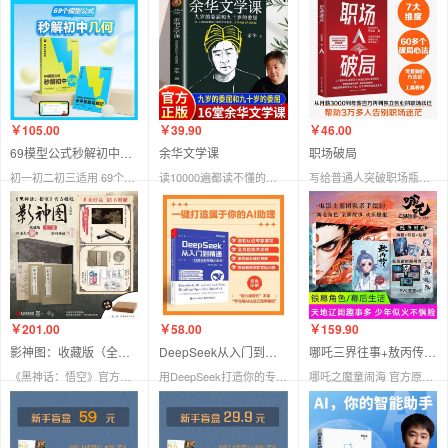
￥105.00
￥39.90
￥46.00
69模型公式秒解初中几何 公式法高效学模型
余华文学课
职场破局
初一初二初三适用 69个模型公式数学一本通 秒解初中几何
读10000遍都读不懂的文学名著，余华为你1次讲清楚！
写给普通人突破职场瓶颈的逆袭指南
￥201.00
￥58.00
￥159.90
影神图：收藏版（全二册）【预售】
DeepSeek从入门到精通 打造你的专属AI助手
哪吒三界往事+敖丙传1漫画 2册套装 哪吒2周边
《黑神话：悟空》官方授权 游戏重要图鉴系统“影神图”手工线装收藏礼盒版 赠壁画长卷+“猴毛”线香+藏书票+明信片
用DeepSeek打造你的专属AI助手,微软认证专家撰写,体系完备深入浅出
哪吒之魔童闹海 官方原创番外绘本电影饺子主创团队亲绘 哪吒传漫画