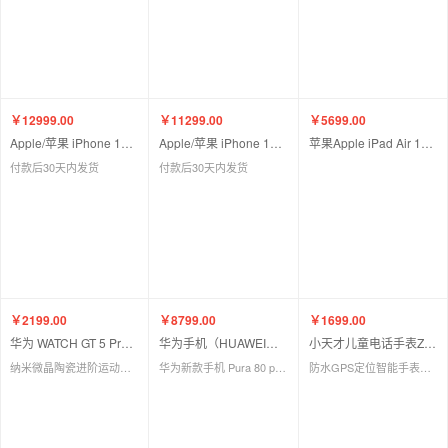
￥12999.00
￥11299.00
￥5699.00
Apple/苹果 iPhone 17 Pro Max 银色/橙色/深蓝
Apple/苹果 iPhone 17 Pro 银色/橙色/深蓝
苹果Apple iPad Air 11 英寸 M3芯片 25年新款平板电脑256GB WLAN版 灰/蓝/星光/紫
付款后30天内发货
付款后30天内发货
￥2199.00
￥8799.00
￥1699.00
华为 WATCH GT 5 Pro 曜石黑/钛空银/陶瓷白华为智能手表
华为手机（HUAWEI） Pura 80 Pro 12GB+512GB 釉黑/白/金
小天才儿童电话手表Z8a
纳米微晶陶瓷进阶运动情绪健康助手睡眠监测长续航蓝牙通话gt5
华为新款手机 Pura 80 pro 一英寸主摄 个性色卡 AI辅助构图 华为鸿蒙智能手机
防水GPS定位智能手表翻转双摄视频拍照学生礼物玩具表礼物霞光紫