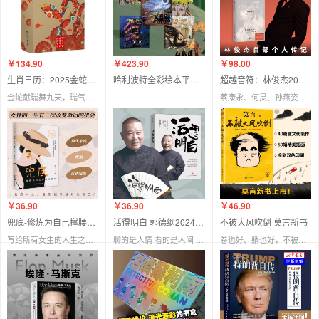
￥134.90
￥423.90
￥98.00
生肖日历：2025金蛇献瑞
哈利波特全彩绘本平装（1-5）册
超越音符：林俊杰20周年
金蛇献瑞舞九天，瑞气盈门庆丰年
蔡康永、何炅、孙燕姿、王嘉尔、五月天阿信、周杰伦推荐
￥36.90
￥36.90
￥46.90
兜底-修炼为自己撑腰的能力
活得明白 郭德纲2024全新著作
不被大风吹倒 莫言新书
写给所有女生的人生之路规划图 如果不被家庭托举，请为自己兜底
聊的是人情 看的是人间 谈的是
卷也好、躺也好，不被大风吹倒就好！