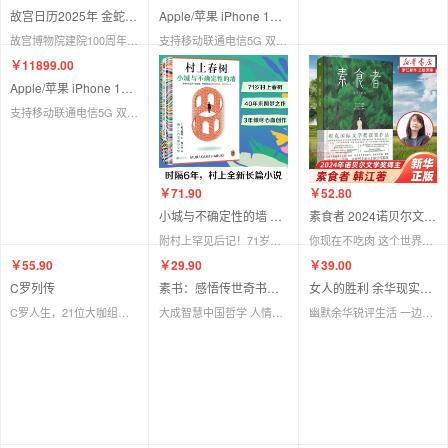
故宫日历2025年 金蛇腾万里 百载正风华
Apple/苹果 iPhone 16（A3288）512GB 粉色/白色/黑色
Apple/苹果 iPhone 16（A3288）256GB 粉色/白色/黑色
故宫博物院建院100周年 特别奉献 纸上故宫
支持移动联通电信5G 双卡双待手机
支持移动联通电信5G 双卡双待手机
￥11899.00
￥71.90
￥52.80
Apple/苹果 iPhone 16 Pro Max256GB 沙漠色/原色/白色/黑色钛金属
小城与不确定性的墙 村上春树新书
素食者 2024诺贝尔文学奖得主韩江作品
支持移动联通电信5G 双卡双待手机
附村上罕见后记！71岁村上春树提笔重写17岁不确定的爱恋。“我这一生还能写多少小说？”村上40年来的圆梦之作。
你现在不吃肉 这个世界上的人们就会吃掉你 布克国际奖
￥55.90
￥29.90
￥39.00
C罗列传
素书：感悟传世奇书中的成功智慧
女人的胜利 余华现实主义代表作
C罗人生，21位大咖组成豪华后援团，全书逾20万字引读者畅享“总裁”人生
大成智慧中国哲学 人情世故成功励志心计职场书籍
幽默余华锐评生活 一边崩溃一边自愈，快活一天就是胜利 收录《明天就出来》