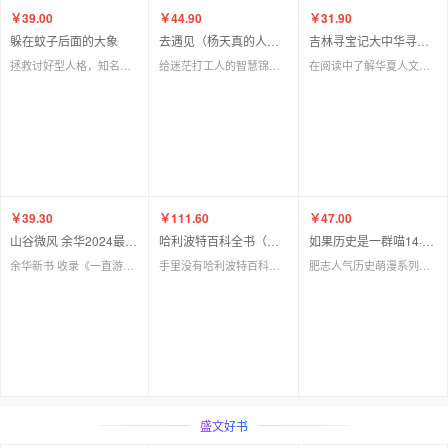
￥39.00
￥44.90
￥31.90
躲在蚊子后面的大象
去遇见（杨天真的人生奇遇，去遇见辽阔世界，是成为自己的开始。）
吉林寻宝记大中华寻宝记套书第31册漫画书系列6-12岁小学生儿童科普漫画小学生三四五年级正版书籍
拯救讨好型人格，知名学者陈嘉映强烈推荐
给迷茫打工人的智慧锦囊。与陌生世界的精彩碰撞，才能通往人生的通透。给自己一个假期，带你「暂停努力」，重获生活主动权。
在阅读中了解华夏人文地理，在寻宝中探索中华文化精华。 白山松水，寻宝吉林
￥111.60
￥47.00
￥39.30
哈利波特百科全书（哈迷的“新华字典”全新典藏版）
如果历史是一群喵14·明末清初篇
山谷微风 余华2024最新散文集！
手里没有哈利波特百科全书 ，怎么能称得上真正的哈迷！涵盖哈利·波特全系列内容，配全新精美素描插图、哈利波特魔法世界历史年表。
肥志人气历史萌漫系列第十四卷，大明迎来终章，揭示明末清初的历史剧变！
余华新书 收录《一直游到海水变蓝》等12篇新作。游目骋怀，像山上的风一样自由
盛文好书