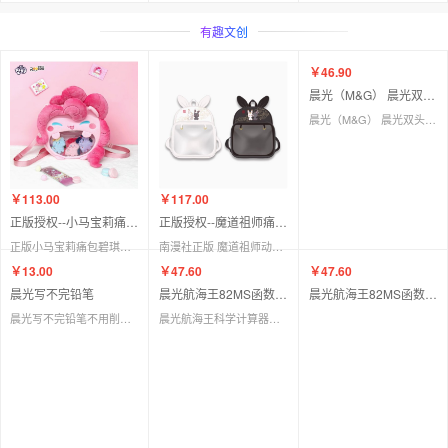
有趣文创
￥46.90
晨光（M&G） 晨光双头油性马克笔 APMT8603（36色）
晨光（M&G） 晨光双头油性马克笔多色套装小学生儿童幼儿园安全绘画软头水彩笔美术生专用手绘学生彩色 APMT8603（36色）
￥113.00
￥117.00
正版授权--小马宝莉痛包碧琪双肩背包
正版授权--魔道祖师痛包（黑色白色）
正版小马宝莉痛包碧琪双肩背包毛绒包包玩偶单肩斜跨娃包女孩礼物
南漫社正版 魔道祖师动画周边 魏无羡蓝忘机兔子痛包可爱双肩包
￥13.00
￥47.60
￥47.60
晨光写不完铅笔
晨光航海王82MS函数计算器（蓝色）
晨光航海王82MS函数计算器（粉红色）
晨光写不完铅笔不用削写不断的铅笔AMPV9601学生木杆铅笔可擦铅笔
晨光航海王科学计算器学生用高考函数计算机一建考试无存储统计多功能大学生会计注会机器初中生考研二建 QDG981D2函数计算器路飞/红色