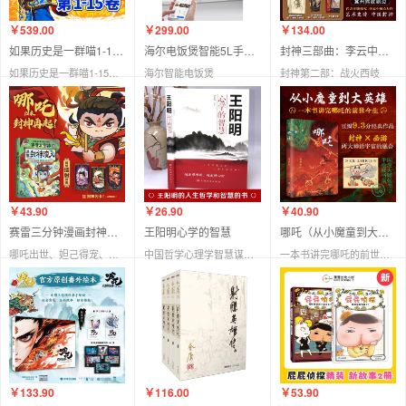
￥539.00
￥299.00
￥134.00
如果历史是一群喵1-15（套装共15册）
海尔电饭煲智能5L手机联网不粘内胆多功能 HRC-S750S01WU1
封神三部曲：李云中造型设计原画集
如果历史是一群喵1-15（套装共15册） 肥志人气知识萌漫系列1-15册，带你感受中国历史的每一段高光与起伏！ 预售商品
海尔智能电饭煲
封神第二部：战火西岐
￥43.90
￥26.90
￥40.90
赛雷三分钟漫画封神演义哪吒之魔童闹海
王阳明心学的智慧
哪吒（从小魔童到大英雄）
哪吒出世、妲己得宠、敖丙大战！
中国哲学心理学智慧谋略为人处世人际关系处理
一本书讲完哪吒的前世今生
￥133.90
￥116.00
￥53.90