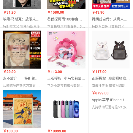
￥31.90
￥1580.00
￥43.90
埃隆·马斯克：放眼未来，无所畏惧
名侦探柯南100卷合集（流光幻彩版）
特朗普自传：从商人到参选总统（现货）
特斯拉之父 埃隆马斯克传
本合集收录柯南百卷，300多个故事
特朗普自传《交易的艺术》中文版，全面展示特朗普当选前几十年的发家史和独特做事方法
￥29.90
￥113.00
￥117.00
永不放弃——特朗普自述
正版授权--小马宝莉痛包碧琪双肩背包
正版授权--魔道祖师痛包（黑色白色）
从濒临破产到亿万富翁,从综艺段子手到入主白宫,听45任美国总统特朗普亲口讲述，生命中的“永不放弃”
正版小马宝莉痛包碧琪双肩背包毛绒包包玩偶单肩斜跨娃包女孩礼物
南漫社正版 魔道祖师动画周边 魏无羡蓝忘机兔子痛包可爱双肩包
￥100.00
￥10999.00
￥8799.00