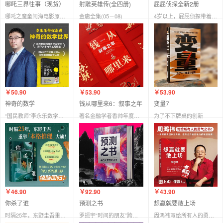
哪吒三界往事（现货）
射雕英雄传(全四册)
屁屁侦探全新2册
哪吒之魔童闹海电影原创番外绘本
金庸全集(05－08)
4岁以上，屁屁侦探带着新案件来了！超人气侦探桥梁书全新精装两册
￥50.90
￥53.90
￥53.90
神奇的数学
钱从哪里来6：叙事之年
变量7
“国民教师”李永乐数学科普作品，数学学霸炼成秘籍！
著名金融学者香帅年度力作/从叙事中挖掘财富增长新机会
为了不下牌桌的创新
￥46.90
￥92.90
￥43.90
你杀了谁
预测之书
想赢就要敢上场
时隔25年，东野圭吾重启本格推理，加贺系列新作！
罗振宇“时间的朋友”跨年演讲重磅首发
周鸿祎写给所有人的勇气之书！