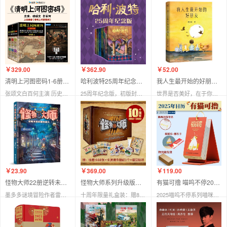
￥329.00
￥362.90
￥52.00
清明上河图密码1-6册大全集（新版）
哈利波特25周年纪念版全套7册
我人生最开始的好朋友—蔡崇达
张颂文白百何主演 历史悬疑佳作 824个人物原地复活 隐藏在千古名画中的阴谋与杀局
25周年纪念版，初版封面焕新重制，护眼绿纸升级回归，哈迷必入
世界是否美好，在于你能否发现它对你的好
￥23.90
￥369.00
￥119.00
怪物大师22册逆转未来的黑色薪火
怪物大师系列升级版（十周年礼盒装，全21册）
有猫可撸 喵呜不停2025日历
墨多多谜境冒险作者雷欧幻像力作
十周年限量礼盒装：赠88张收藏卡、卡通摆件、贴纸及课程表
2025喵呜不停系列喵咪日历，365天每日一猫