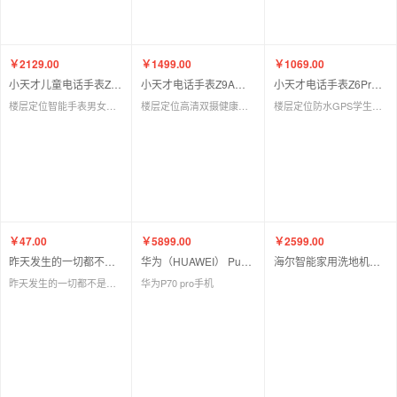
￥2129.00
￥1499.00
￥1069.00
小天才儿童电话手表Z9Pro
小天才电话手表Z9A星宇灰/月汐紫
小天才电话手表Z6Pro少年版
楼层定位智能手表男女孩学生儿童4G视频拍照双摄手表男女表
楼层定位高清双摄健康监测NFC智能手表学生视频通话手表男生女生
楼层定位防水GPS学生智能手表4G视频拍照双摄男女表
￥47.00
￥5899.00
￥2599.00
昨天发生的一切都不是真的
华为（HUAWEI） Pura 70 pro 雪域白/羽砂黑/罗兰紫 12GB+512GB
海尔智能家用洗地机双动力无线吸拖洗一体除菌正品E9-ProU1
昨天发生的一切都不是真的（人生低谷该如何走出困境？是时候看看鲁羊诗集了！《老人与海》译者鲁羊199首诗
华为P70 pro手机