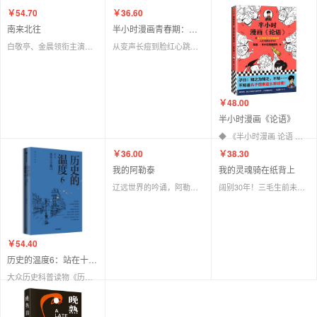
￥36.60
￥54.70
半小时漫画青春期：生理篇
南来北往
从变声长痘到脸红心跳，笑着笑着解决青春期困扰！爆笑全解生理知识
白敬亭、金晨领衔主演年代大剧《南来北往》同名小说，时代列车上的人生百态 大杂院里的人情冷暖
￥48.00
半小时漫画《论语》
◆ 《半小时漫画 论语 》是全网2000万粉丝漫画式科普开创者混子哥的全新作品，继《半小时漫画中国哲学史》系列后推出的又一国学大作！
￥36.00
￥38.30
我的阿勒泰
我的灵魂骑在纸背上
辽远世界的吟诵，阿勒泰精灵的歌唱品味高贵的孤独，洗净心灵的尘霾随李娟作一次精神的远行
阔别30年！三毛生前未发表文字简体中文版初次出版 ★83封私人书信，23张珍贵图片
￥54.40
历史的温度6：站在十字路口
大众历史科普读物《历史的温度》系列第6本，喜闻乐见的故事写法，每一篇文章都是一个有意思的历史故事，落笔客观、有温度。