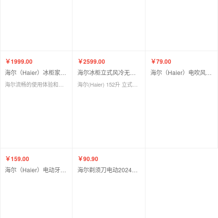
￥1999.00
￥2599.00
￥79.00
海尔（Haier）冰柜家用双温181升 冷冻冷藏双温双箱低霜冷柜 一级节能钢化玻璃面板卧式雪柜FCD-181XMC
海尔冰柜立式风冷无霜冷藏软冷冻小型家用全温区冷柜BD152WGHS9B8
海尔（Haier）电吹风机筒吹头发家用大功率宿舍学生出租三挡护发恒温大风量负离子便携高速吹风机HC36-1616 朱雀红
海尔流畅的使用体验和稳健的性能给家庭带来更多的可能
海尔(Haier) 152升 立式冷冻柜 风冷无霜冷藏冷冻转换一级能效冷柜
￥159.00
￥90.90
海尔（Haier）电动牙刷成人声波情侣电动牙刷USB充电式 HT31-5126
海尔剃须刀电动2024新款全身水洗刮胡刀充电式男士便携胡须刀