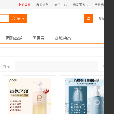
北图官网
我的订单
会员中心
商家服务
手机商城
0
搜 索
购物车
团购商城
优惠券
商城动态
确 定