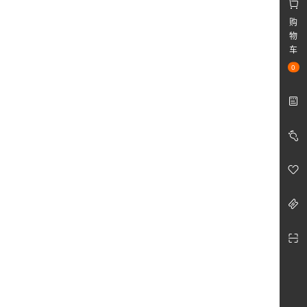
购
物
车
0