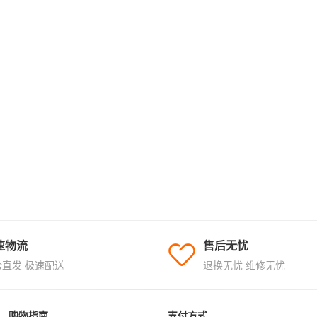
速物流
售后无忧
仓直发 极速配送
退换无忧 维修无忧
购物指南
支付方式