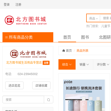
登录
注册
商品
热门搜索:
儿童节
所有商品分类
首页
图书
北图研
首页
商品列表
北方图书城生活用品专营店
自营
综合
销量
评分数
电话:
024-23945002
进店逛逛
店铺收藏