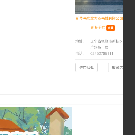
新华书店北方图书城有限公司抚顺
新抚分店
自营
地址:
辽宁省抚顺市新抚区万达
广场负一层
电话:
02452785111
进店逛逛
收藏店铺