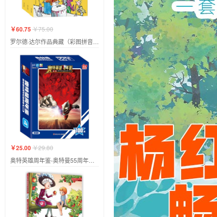
￥60.75
￥75.00
罗尔德·达尔作品典藏（彩图拼音版）-查理和巧克力工厂（3本套装
￥25.00
￥29.80
奥特英雄周年鉴-奥特曼55周年纪念.基础款(100片)