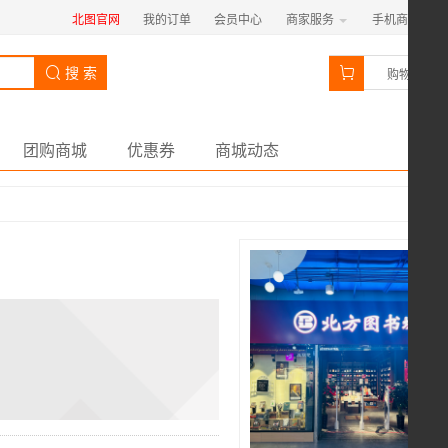
北图官网
我的订单
会员中心
商家服务
手机商城
0
搜 索
购物车
团购商城
优惠券
商城动态