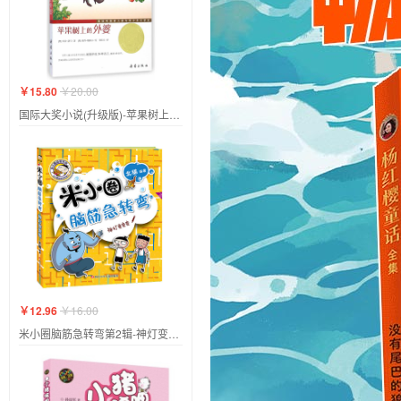
￥15.80
￥20.00
国际大奖小说(升级版)-苹果树上的外婆
￥12.96
￥16.00
米小圈脑筋急转弯第2辑-神灯变变变