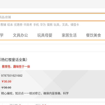
教辅
绘本
优惠券
中高考
手机
华为
蛋糕
玩具，文具，储值卡
学
文具办公
玩具母婴
家居生活
餐饮美食
（杨红樱童话全集）
、教育性、趣味性于一体
9787501621682
￥30.00
￥36.90
精心编校，知识点一一核对修订，确保内容准确、科学