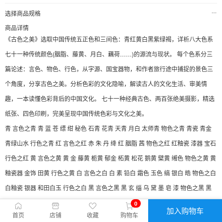
选择商品规格
商品详情
《古色之美》选取中国传统五正色和三间色：青红黄白黑紫绿褐，详析八大色系
七十一种传统颜色(胭脂、藤黄、月白、藕荷……)的源流与现状。 每个色系分三
篇论述：言色、物色、行色，从字源、国宝器物，和作者旅行途中捕捉的景色三
个角度，分享古色之美。分析色彩的文化隐喻，解读古人的文化生活、审美情
趣，一本读懂色彩背后的中国文化。 七十一种经典古色、两百张绝美摄影，精选
纸张、四色印刷，完美呈现中国传统色彩与文化之美。
青 言色之青 青 蓝 苍 缥 绀 秘色 石青 花青 天青 月白 太师青 物色之青 青瓷 青金
青绿山水 行色之青 红 言色之红 赤 朱 丹 绛 红 胭脂 茜 物色之红 红釉瓷 漆器 宝石
行色之红 黄 言色之黄 黄 金 藤黄 栀黄 郁金 柘黄 松花 鹅黄 檗黄 缃色 物色之黄 黄
釉瓷器 金饰 田黄 行色之黄 白 言色之白 白 素 铅白 霜色 玉色 缟 银白 皓 物色之白
白釉瓷 银器 和田白玉 行色之白 黑 言色之黑 黑 玄 缁 乌 黛 墨 皂 漆 物色之黑 黑
釉 煤精 水墨 行色之黑 紫 言色之紫 紫 丁香色 茄色 玫瑰紫 葡萄紫 青莲 藕荷色 物
0
加入购物车
首页
店铺
收藏
购物车
色之紫 紫釉瓷 紫砂 紫檀 行色之紫 绿 言色之绿 绿 翠 碧 葱 艾绿 豆绿 石绿 鸭头绿