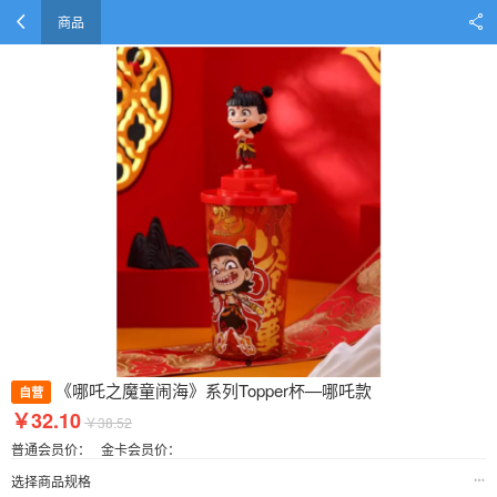
商品
《哪吒之魔童闹海》系列Topper杯—哪吒款
自营
￥32.10
￥38.52
普通会员价：
金卡会员价：
选择商品规格