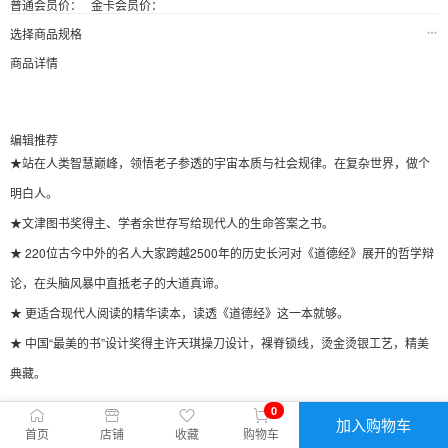
普通会员价：
金卡会员价：
选择商品规格
商品详情
编辑推荐
★站在人类智慧巅峰，领悟老子参透的宇宙本质与社会规律。在复杂世界，做个
明白人。
★文津图书奖得主、学者余世存写给现代人的生命答案之书。
★ 220位古今中外的名人大家跨越2500年的历史长河对《道德经》展开的哲学辩
论，在头脑风暴中直抵老子的大道真谛。
★ 更适合现代人阅读的精华读本，读透《道德经》这一本就够。
★ 中国“最美的书”设计奖得主许天琪操刀设计，裸脊锁线，烫金烫银工艺，精美
典藏。
0
加入购物车
首页
店铺
收藏
购物车
内容简介